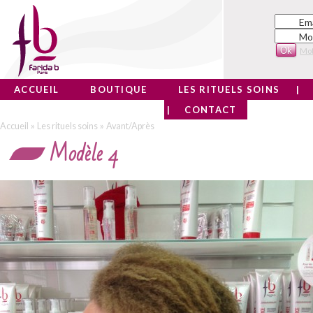
Ema
Mo
Mot
ACCUEIL
BOUTIQUE
LES RITUELS SOINS
CONTACT
» 
» 
Accueil
Les rituels soins
Avant/Après
Modèle 4 