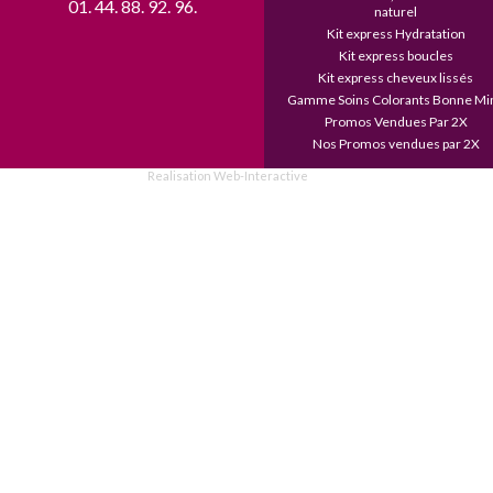
01. 44. 88. 92. 96. 
naturel
Kit express Hydratation
Kit express boucles
Kit express cheveux lissés
Gamme Soins Colorants Bonne Mi
Promos Vendues Par 2X
Nos Promos vendues par 2X
Realisation Web-Interactive