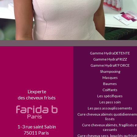
Gamme HydraDETENTE
Gamme HydraFRIZZ
Gamme HydraR’FORCE
Shampooing
Masques
Baumes
Coiffants
L’experte
Les spécifiques
des cheveux frisés
Les pass soin
Les pass assouplissements
Cure cheveux abimés quotidiennem
lissés
Cure cheveux abimés, fragilisés et
1-3 rue saint Sabin
cassants
75011 Paris 
Cure cheveux secs, bouclés ou frisés