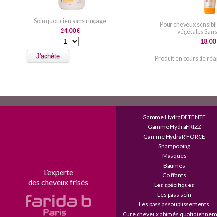
Soin quotidien sans rinçage 
Pour cheveux sensibil
24.00
€
végétales San
18.00
J'achète
Produit en cours de ré
Gamme HydraDETENTE
Gamme HydraFRIZZ
Gamme HydraR’FORCE
Shampooing
Masques
Baumes
L’experte
Coiffants
des cheveux frisés
Les spécifiques
Les pass soin
Les pass assouplissements
Cure cheveux abimés quotidiennem