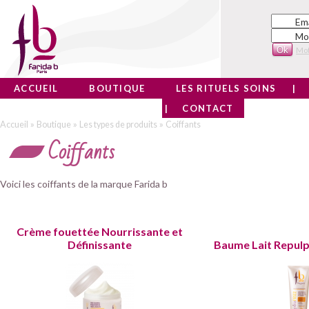
Ema
Mo
Mot
ACCUEIL
BOUTIQUE
LES RITUELS SOINS
CONTACT
» 
» 
» 
Accueil
Boutique
Les types de produits
Coiffants
Coiffants
Voici les coiffants de la marque Farida b
Crème fouettée Nourrissante et
Définissante
Baume Lait Repulp