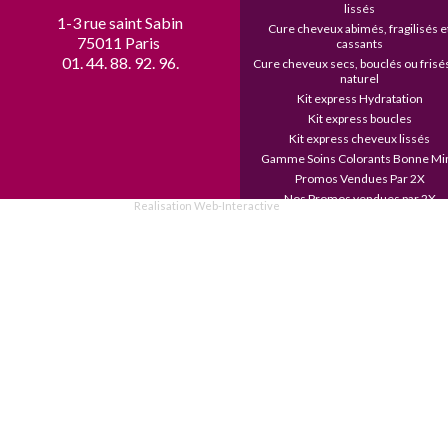
lissés
1-3 rue saint Sabin
Cure cheveux abimés, fragilisés et
75011 Paris 
cassants
01. 44. 88. 92. 96. 
Cure cheveux secs, bouclés ou frisés
naturel
Kit express Hydratation
Kit express boucles
Kit express cheveux lissés
Gamme Soins Colorants Bonne Mi
Promos Vendues Par 2X
Nos Promos vendues par 2X
Realisation Web-Interactive