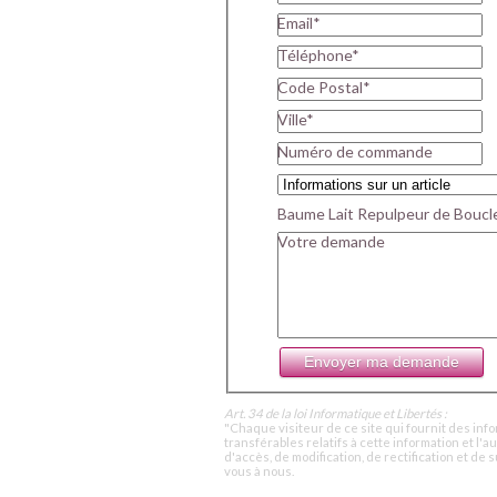
Email*
Téléphone*
Code Postal*
Ville*
Numéro de commande
Baume Lait Repulpeur de Boucle
Votre demande
Art. 34 de la loi Informatique et Libertés :
"Chaque visiteur de ce site qui fournit des info
transférables relatifs à cette information et l'au
d'accès, de modification, de rectification et d
vous à nous.