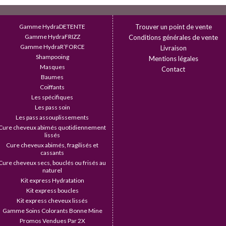
Gamme HydraDETENTE
Trouver un point de vente
Gamme HydraFRIZZ
Conditions générales de vente
Gamme HydraR’FORCE
Livraison
Shampooing
Mentions légales
Masques
Contact
Baumes
Coiffants
Les spécifiques
Les pass soin
Les pass assouplissements
Cure cheveux abimés quotidiennement 
lissés
Cure cheveux abimés, fragilisés et 
cassants
Cure cheveux secs, bouclés ou frisés au 
naturel
Kit express Hydratation
Kit express boucles
Kit express cheveux lissés
Gamme Soins Colorants Bonne Mine
Promos Vendues Par 2X